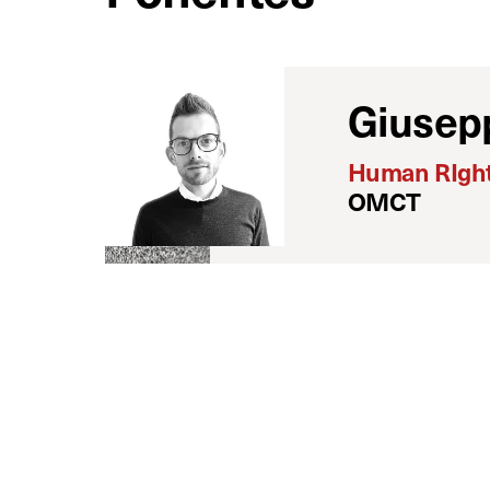
Giusep
Human RIght
OMCT