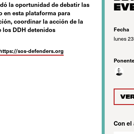
ndó la oportunidad de debatir las
EV
o en esta plataforma para
ción, coordinar la acción de la
de los DDH detenidos
Fecha
lunes 23
https://sos-defenders.org
Ponente
VER
Con el